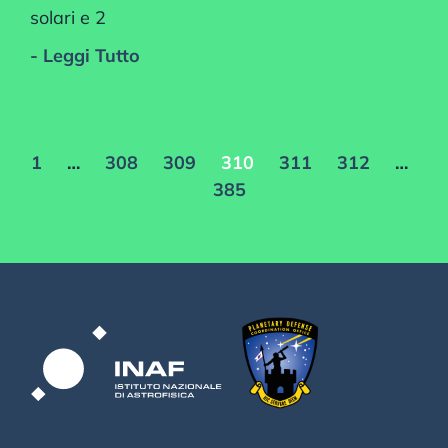
solari e 2
- Leggi Tutto
1
…
308
309
310
311
312
…
385