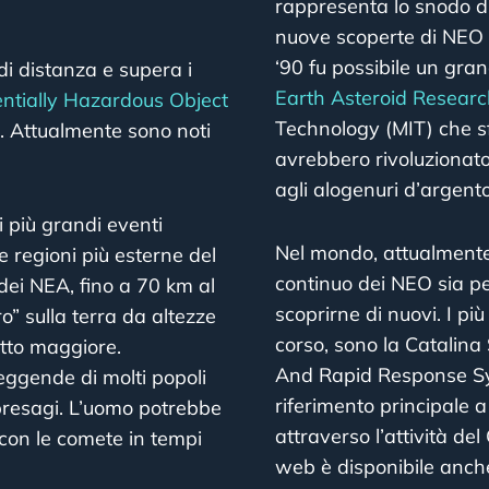
rappresenta lo snodo di 
nuove scoperte di NEO da
‘90 fu possibile un gra
di distanza e supera i
Earth Asteroid Researc
ntially Hazardous Object
Technology (MIT) che sfr
. Attualmente sono noti
avrebbero rivoluzionato 
agli alogenuri d’argento
i più grandi eventi
Nel mondo, attualmente 
e regioni più esterne del
continuo dei NEO sia pe
dei NEA, fino a 70 km al
scoprirne di nuovi. I pi
” sulla terra da altezze
corso, sono la Catalin
atto maggiore.
And Rapid Response Sy
leggende di molti popoli
riferimento principale a
presagi. L’uomo potrebbe
attraverso l’attività d
con le comete in tempi
web è disponibile anch