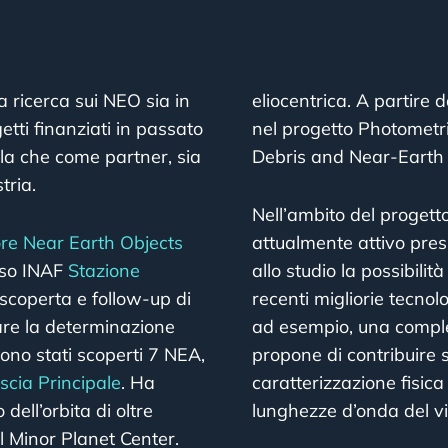
a ricerca sui NEO sia in
eliocentrica. A partire 
tti finanziati in passato
nel progetto Photometr
ila che come partner, sia
Debris and Near-Earth 
tria.
Nell’ambito del progett
e Near Earth Objects
attualmente attivo pres
esso INAF
Stazione
allo studio la possibilità
scoperta e follow-up di
recenti migliorie tecno
rare la determinazione
ad esempio, una complet
, sono stati scoperti 7 NEA,
propone di contribuire s
scia Principale
. Ha
caratterizzazione fisica 
dell’orbita di oltre
lunghezze d’onda del vis
el Minor Planet Center.