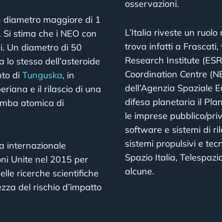
osservazioni.
on diametro maggiore di 1
L’Italia riveste un ruol
 Si stima che i NEO con
trova infatti a Frascat
i. Un diametro di 50
Research Institute (ESRI
a lo stesso dell’asteroide
Coordination Centre (N
nto di
Tunguska
, in
dell’Agenzia Spaziale Eu
riana e il rilascio di una
difesa planetaria il P
bomba atomica di
le imprese pubblico/priv
software e sistemi di ri
sistemi propulsivi e te
a internazionale
Spazio Italia, Telespaz
ioni Unite nel 2015 per
alcune.
elle ricerche scientifiche
zza del rischio d’impatto