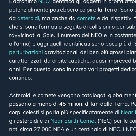
L’acronimo
NEO
identifica gli oggetti in orbita att
potenzialmente potrebbero colpire la Terra. Sono 
da
asteroidi
, ma anche da
comete
e dai rispettivi
che si sono formati a seguito di collisioni o per s
ravvicinati al Sole. Il numero dei NEO è in costan
all’anno) e oggi quelli identificati sono poco più d
perturbazioni
gravitazionali dei ben più grossi pia
caratterizzati da orbite caotiche, quasi imprevedibi
anni. Per questo, sono in corso vari progetti dedic
continuo.
Asteroidi e comete vengono catalogati globalm
passano a meno di 45 milioni di km dalla Terra. Per
corpi celesti si parla più specificatamente di
Near 
gli asteroidi e di
Near Earth Comet
(NEC) per le c
noti circa 27.000 NEA e un centinaio di NEC. I NEO 