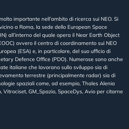
o molto importante nell’ambito di ricerca sui NEO. Si
i, vicino a Roma, la sede dello European Space
N) all’interno del quale opera il Near Earth Object
EOOC) ovvero il centro di coordinamento sui NEO
ropea (ESA) e, in particolare, del suo ufficio di
lanetary Defence Office (PDO). Numerose sono anche
ate italiane che lavorano sullo sviluppo sia di
levamento terrestre (principalmente radar) sia di
cnologie spaziali come, ad esempio, Thales Alenia
io, Vitrociset, GM_Spazio, SpaceDys, Avio per citarne