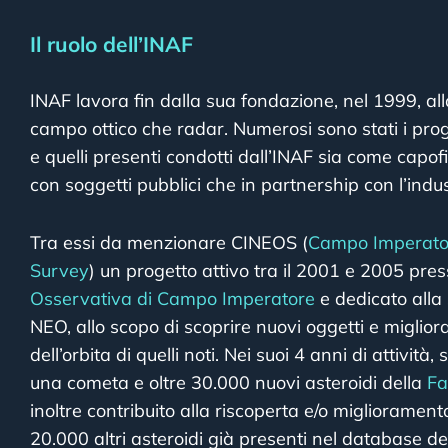
Il ruolo dell’INAF
INAF lavora fin dalla sua fondazione, nel 1999, all
campo ottico che radar. Numerosi sono stati i proge
e quelli presenti condotti dall’INAF sia come capof
con soggetti pubblici che in partnership con l’indus
Tra essi da menzionare CINEOS (
Campo Imperator
Survey
) un progetto attivo tra il 2001 e 2005 pr
Osservativa di Campo Imperatore
e dedicato alla 
NEO, allo scopo di scoprire nuovi oggetti e miglio
dell’orbita di quelli noti. Nei suoi 4 anni di attività
una cometa e oltre 30.000 nuovi asteroidi della
Fa
inoltre contribuito alla riscoperta e/o miglioramento 
20.000 altri asteroidi già presenti nel database d