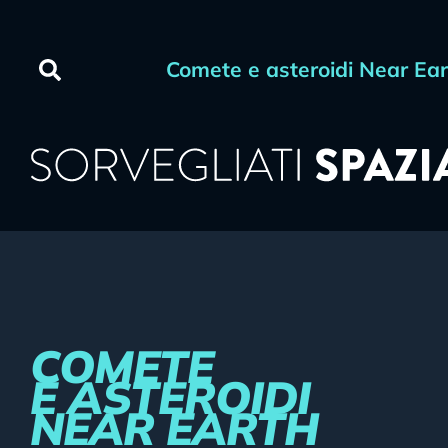
contenuto
Comete e asteroidi Near Ea
COMETE
E ASTEROIDI
NEAR EARTH