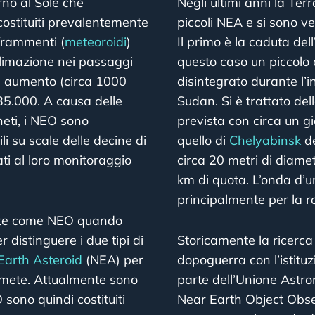
orno al Sole che
Negli ultimi anni la Ter
costituiti prevalentemente
piccoli NEA e si sono ve
 frammenti (
meteoroidi
)
Il primo è la caduta de
ublimazione nei passaggi
questo caso un piccolo c
te aumento (circa 1000
disintegrato durante l’i
i 35.000. A causa delle
Sudan. Si è trattato del
neti, i NEO sono
prevista con circa un gi
li su scale delle decine di
quello di
Chelyabinsk
de
ati al loro monitoraggio
circa 20 metri di diame
km di quota. L’onda d’u
principalmente per la rot
ente come NEO quando
 distinguere i due tipi di
Storicamente la ricerca
Earth Asteroid
(NEA) per
dopoguerra con l’istitu
omete. Attualmente sono
parte dell’Unione Astro
sono quindi costituiti
Near Earth Object Obs