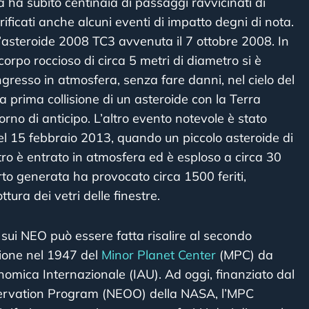
ra ha subito centinaia di passaggi ravvicinati di
rificati anche alcuni eventi di impatto degni di nota.
ll’asteroide 2008 TC3 avvenuta il 7 ottobre 2008. In
orpo roccioso di circa 5 metri di diametro si è
ngresso in atmosfera, senza fare danni, nel cielo del
la prima collisione di un asteroide con la Terra
orno di anticipo. L’altro evento notevole è stato
l 15 febbraio 2013, quando un piccolo asteroide di
tro è entrato in atmosfera ed è esploso a circa 30
rto generata ha provocato circa 1500 feriti,
tura dei vetri delle finestre.
 sui NEO può essere fatta risalire al secondo
zione nel 1947 del
Minor Planet Center
(MPC) da
nomica Internazionale (IAU). Ad oggi, finanziato dal
ervation Program (NEOO) della NASA, l’MPC