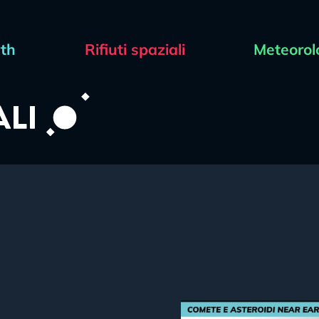
rth
Rifiuti spaziali
Meteorol