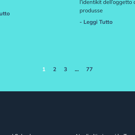
l’identikit dell’oggetto
produsse
utto
- Leggi Tutto
1
2
3
…
77