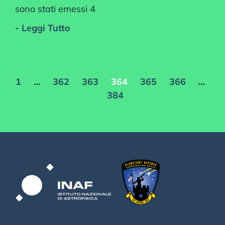
sono stati emessi 4
- Leggi Tutto
1
…
362
363
364
365
366
…
384