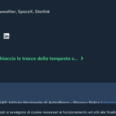
weather
,
SpaceX
,
Starlink
Nel ghiaccio le tracce della tempesta solare più antica
NAF: Istituto Nazionale di Astrofisica –
Privacy Policy
|
desig
ati si avvalgono di cookie necessari al funzionamento ed utili alle finalità