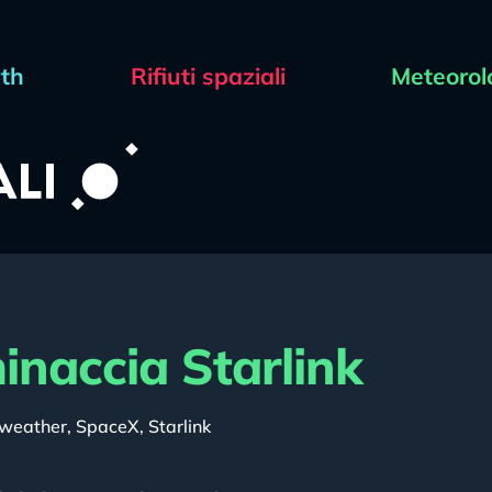
rth
Rifiuti spaziali
Meteorol
naccia Starlink
weather
,
SpaceX
,
Starlink