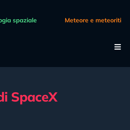
ogia spaziale
Meteore e meteoriti
 di SpaceX