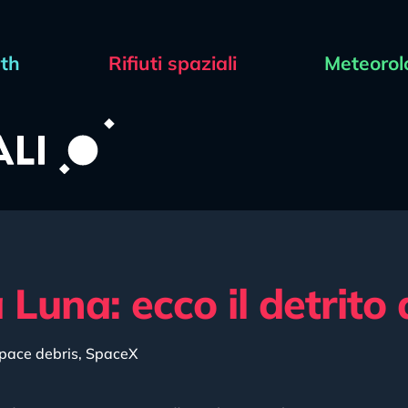
rth
Rifiuti spaziali
Meteorol
Luna: ecco il detrito
pace debris
,
SpaceX