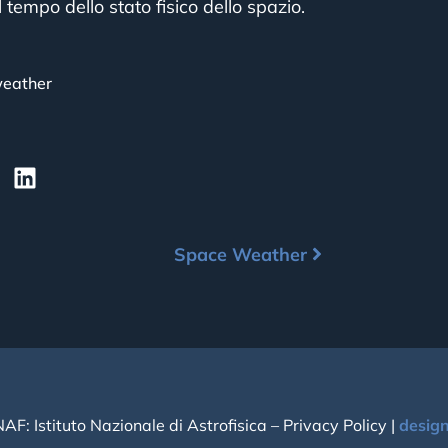
 tempo dello stato fisico dello spazio.
eather
Space Weather
NAF: Istituto Nazionale di Astrofisica –
Privacy Policy
|
desig