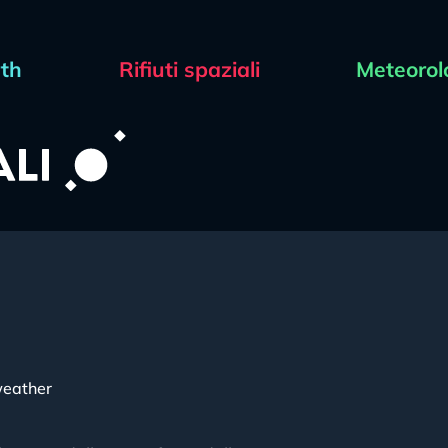
rth
Rifiuti spaziali
Meteorol
eather