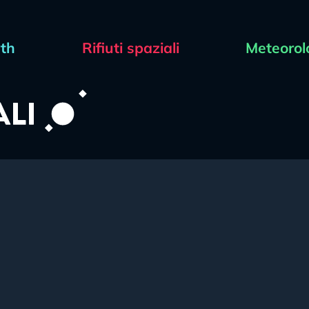
rth
Rifiuti spaziali
Meteorol