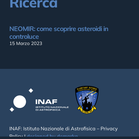
Ricerca
NEOMIR: come scoprire asteroidi in
controluce
15 Marzo 2023
INAF: Istituto Nazionale di Astrofisica –
Privacy
Policy
|
designed by demarka