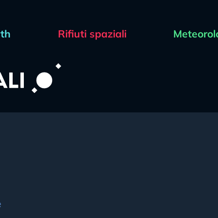
rth
Rifiuti spaziali
Meteorol
e