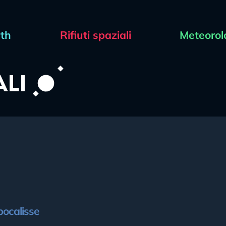
rth
Rifiuti spaziali
Meteorol
pocalisse