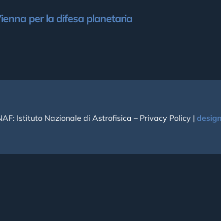
ienna per la difesa planetaria
NAF: Istituto Nazionale di Astrofisica –
Privacy Policy
|
desig