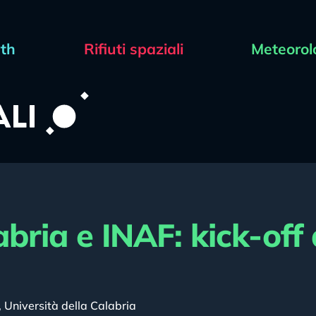
rth
Rifiuti spaziali
Meteorol
abria e INAF: kick-off
,
Università della Calabria