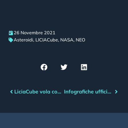
26 Novembre 2021
Asteroidi
,
LICIACube
,
NASA
,
NEO
LiciaCube vola con Dart a difesa della Terra
Infografiche ufficiali della missione DART