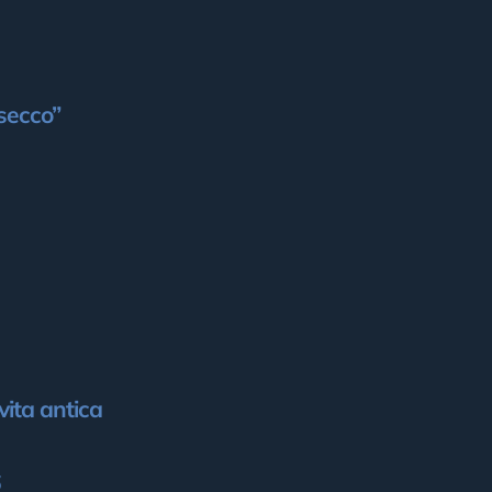
“secco”
vita antica
6