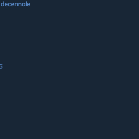
l decennale
6