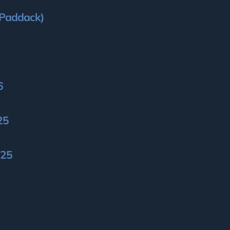
–Paddack)
6
25
025