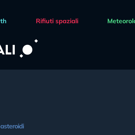
rth
Rifiuti spaziali
Meteorol
asteroidi