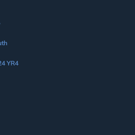
5
uth
024 YR4