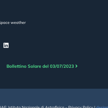
Space weather
Bollettino Solare del 03/07/2023
NAF: Istituto Nazionale di Astrofisica –
Privacy Policy
|
desig