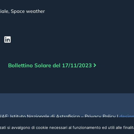
iale
,
Space weather
Bollettino Solare del 17/11/2023
NAF: Istituto Nazionale di Astrofisica –
Privacy Policy
|
desig
ati si avvalgono di cookie necessari al funzionamento ed utili alle finalità