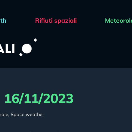
rth
Rifiuti spaziali
Meteorol
l 16/11/2023
iale
,
Space weather