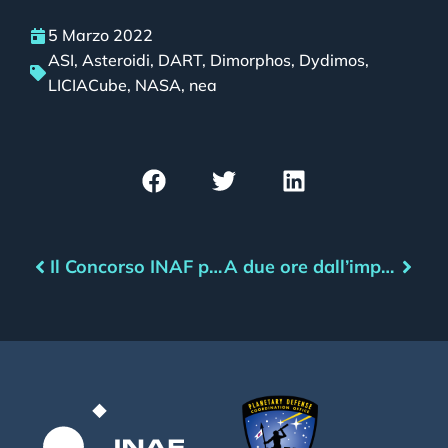
5 Marzo 2022
ASI
,
Asteroidi
,
DART
,
Dimorphos
,
Dydimos
,
LICIACube
,
NASA
,
nea
Il Concorso INAF per Gianni Rodari rientra in atmosfera
A due ore dall’impatto di 2022 EB5