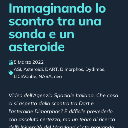
Immaginando lo
scontro tra una
sonda e un
asteroide
5 Marzo 2022
ASI
,
Asteroidi
,
DART
,
Dimorphos
,
Dydimos
,
LICIACube
,
NASA
,
nea
Video dell’Agenzia Spaziale Italiana. Che cosa
ci si aspetta dallo scontro tra Dart e
l’asteroide Dimorphos? È difficile prevederlo
con assoluta certezza, ma un team di ricerca
dell’Università del Maryland ci sta provando