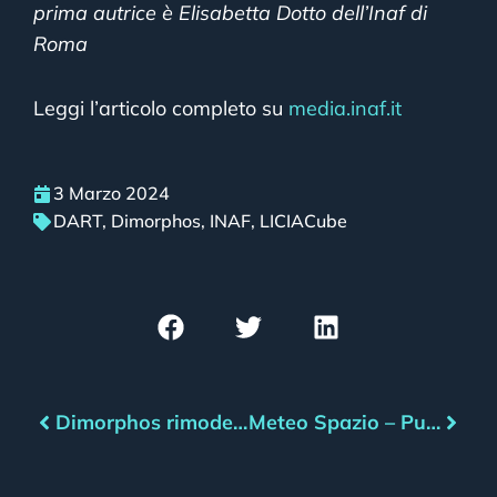
prima autrice è Elisabetta Dotto dell’Inaf di
Roma
Leggi l’articolo completo su
media.inaf.it
3 Marzo 2024
DART
,
Dimorphos
,
INAF
,
LICIACube
Dimorphos rimodellato dalla sonda DART
Meteo Spazio – Puntata del 05/03/2024