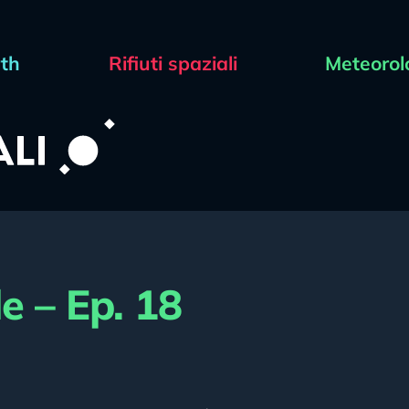
rth
Rifiuti spaziali
Meteorol
le – Ep. 18