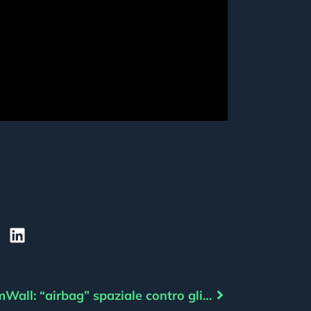
StormWall: “airbag” spaziale contro gli effetti delle tempeste solari?