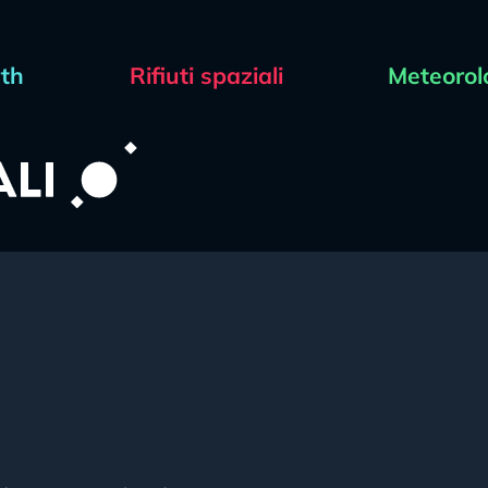
rth
Rifiuti spaziali
Meteorol