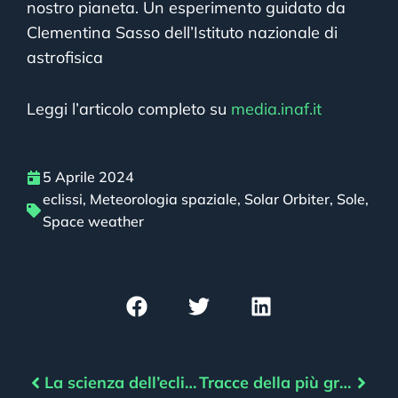
nostro pianeta. Un esperimento guidato da
Clementina Sasso dell’Istituto nazionale di
astrofisica
Leggi l’articolo completo su
media.inaf.it
5 Aprile 2024
eclissi
,
Meteorologia spaziale
,
Solar Orbiter
,
Sole
,
Space weather
La scienza dell’eclissi: la Luna come coronografo
Tracce della più grande tempesta solare recente negli alberi della Lapponia