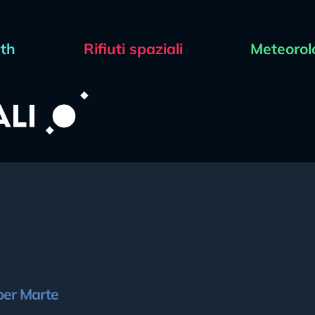
rth
Rifiuti spaziali
Meteorol
per Marte