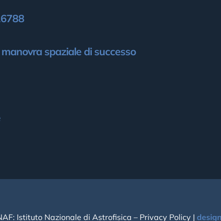
 16788
a manovra spaziale di successo
e
NAF: Istituto Nazionale di Astrofisica –
Privacy Policy
|
desig