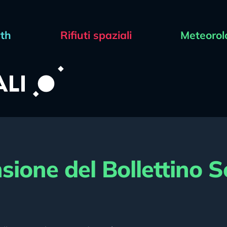
rth
Rifiuti spaziali
Meteorol
one del Bollettino S