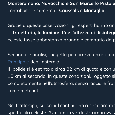
Monteromano, Navacchio e San Marcello Pistoi
contribuito le camere di
Caussols
e
Marsiglia
.
Grazie a queste osservazioni, gli esperti hanno a
la
traiettoria, la luminosità e l’altezza di disinte
celeste fosse abbastanza grande e compatto da 
Secondo le analisi, l’oggetto percorreva un’orbita d
Principale
degli asteroidi.
Il bolide si è estinto a circa 32 km di quota e con
10 km al secondo. In queste condizioni, l’oggetto 
completamente nell’atmosfera, senza lasciare fram
come meteoriti.
Nel frattempo, sui social continuano a circolare rac
spettacolo celeste. “Un lampo verdastro improvviso,