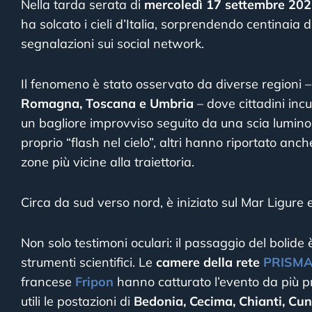
Nella tarda serata di
mercoledì 17 settembre 20
ha solcato i cieli d’Italia, sorprendendo centinaia
segnalazioni sui social network.
Il fenomeno è stato osservato da diverse regioni –
Romagna, Toscana e Umbria
– dove cittadini incu
un bagliore improvviso seguito da una scia lumino
proprio “flash nel cielo”, altri hanno riportato anc
zone più vicine alla traiettoria.
Circa da sud verso nord, è iniziato sul Mar Ligure 
Non solo testimoni oculari: il passaggio del bolide
strumenti scientifici. Le
camere della rete
PRISM
francese
Fripon
hanno catturato l’evento da più pr
utili le postazioni di
Bedonia, Cecima, Chianti, Cun