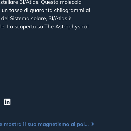
rstellare 3I/Atlas. Questa molecola
a un tasso di quaranta chilogrammi al
del Sistema solare, 3I/Atlas è
ole. La scoperta su The Astrophysical
Il Sole mostra il suo magnetismo ai poli: nuove scoperte da Solar Orbiter