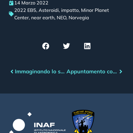
14 Marzo 2022
2022 EB5
,
Asteroidi
,
impatto
,
Minor Planet
Center
,
near earth
,
NEO
,
Norvegia
Immaginando lo scontro tra una sonda e un asteroide
Appuntamento con l’asteroide – Aprile 2022