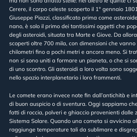
ma non sono affatto stelle: nel dietro le quinte ci 
Cerere, il corpo celeste scoperto il 1° gennaio 180
Giuseppe Piazzi, classificato prima come asteroid
nano, è solo il primo dei tantissimi oggetti che po
degli asteroidi, situata tra Marte e Giove. Da allo
scoperti oltre 700 mila, con dimensioni che vanno
chilometri fino a pochi metri e ancora meno. Si trat
non si sono uniti a formare un pianeta, o che si 
di uno scontro. Gli asteroidi a loro volta sono sogge
nello spazio interplanetario i loro frammenti.
Le comete erano invece note fin dall’antichità e i
di buon auspicio o di sventura. Oggi sappiamo che s
fatti di roccia, polveri e ghiaccio provenienti dalle
Sistema Solare. Quando una cometa si avvicina all
raggiunge temperature tali da sublimare e disgre