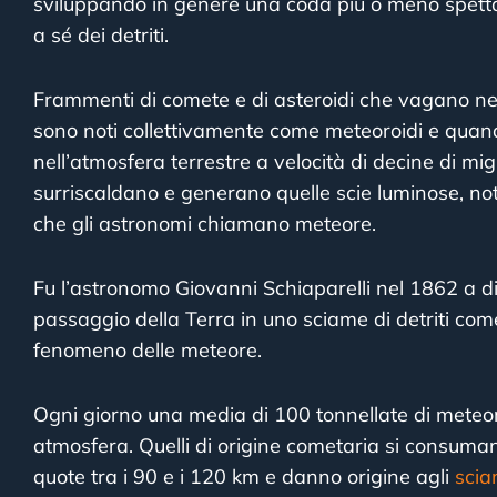
sviluppando in genere una coda più o meno spetta
a sé dei detriti.
Frammenti di comete e di asteroidi che vagano nel
sono noti collettivamente come meteoroidi e qua
nell’atmosfera terrestre a velocità di decine di migl
surriscaldano e generano quelle scie luminose, not
che gli astronomi chiamano meteore.
Fu l’astronomo Giovanni Schiaparelli nel 1862 a di
passaggio della Terra in uno sciame di detriti com
fenomeno delle meteore.
Ogni giorno una media di 100 tonnellate di meteor
atmosfera. Quelli di origine cometaria si consum
quote tra i 90 e i 120 km e danno origine agli
scia