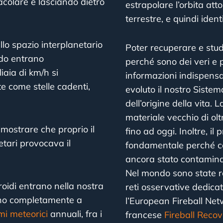
colare e lasciando dietro
estrapolare l’orbita att
terrestre, e quindi identi
lo spazio interplanetario
Poter recuperare e stud
ndo entrano
perché sono dei veri e pr
iaia di km/h si
informazioni indispensa
e come stelle cadenti,
evoluto il nostro Sistem
dell’origine della vita. 
materiale vecchio di olt
mostrare che proprio il
fino ad oggi. Inoltre, i
etari provocava il
fondamentale perché co
ancora stato contaminat
Nel mondo sono state re
oidi entrano nella nostra
reti osservative dedicat
ano completamente a
l’European Fireball Netw
mi meteorici
annuali, fra i
francese
Fireball Reco