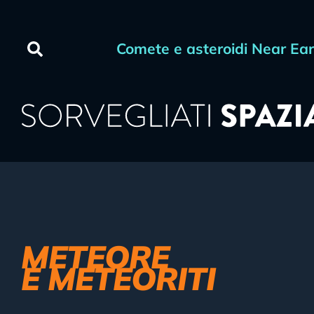
contenuto
Comete e asteroidi Near Ea
METEORE
E METEORITI