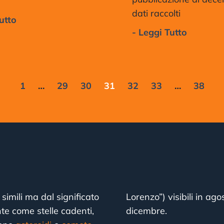
dati raccolti
utto
- Leggi Tutto
1
…
29
30
31
32
33
…
38
simili ma dal significato
Lorenzo”) visibili in ag
te come stelle cadenti,
dicembre.