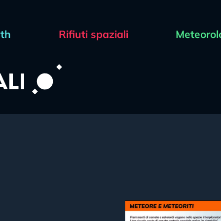
rth
Rifiuti spaziali
Meteorol