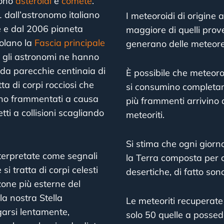
sono
asteroidi
e
comete
.
1 dall’astronomo italiano
I meteoroidi di origine
e e dal 2006 pianeta
maggiore di quelli pro
polano la
Fascia principale
generano delle meteore 
ra gli astronomi ne hanno
 da parecchie centinaia di
È possibile che meteoro
ta di corpi rocciosi che
si consumino completam
sono frammentati a causa
più frammenti arrivino 
tti a collisioni scagliando
meteoriti.
Si stima che ogni giorn
nterpretate come segnali
la Terra composta per c
i tratta di corpi celesti
desertiche, di fatto son
 zone più esterne del
a nostra Stella
Le meteoriti recuperate
garsi lentamente,
solo 50 quelle a possede