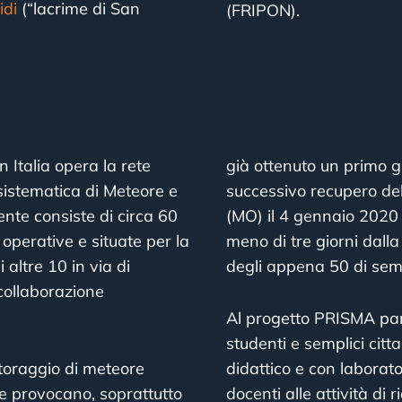
idi
(“lacrime di San
(FRIPON).
 Italia opera la rete
già ottenuto un primo gr
sistematica di Meteore e
successivo recupero del
ente consiste di circa 60
(MO) il 4 gennaio 2020 
 operative e situate per la
meno di tre giorni dalla 
 altre 10 in via di
degli appena 50 di se
 collaborazione
Al progetto PRISMA parte
studenti e semplici cit
itoraggio di meteore
didattico e con laborato
 le provocano, soprattutto
docenti alle attività di 