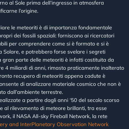
orno al Sole prima dell’ingresso in atmosfera
ficarne l’origine.
iare le meteoriti è di importanza fondamentale
opri dei fossili spaziali: forniscono ai ricercatori
bili per comprendere come si è formato e si è
a Solare, e potrebbero forse svelare i segreti
La gran parte delle meteoriti è infatti costituita da
re 4 miliardi di anni, rimasto praticamente inalterato
l pronto recupero di meteoriti appena cadute è
nsente di analizzare materiale cosmico che non è
o dall’ambiente terrestre.
alizzate a partire dagli anni ‘50 del secolo scorso
e al rilevamento di meteore brillanti, tra esse
ork, il NASA All-sky Fireball Network, la rete
very and InterPlanetary Observation Network