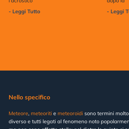
l’acrostico
dopo la
- Leggi Tutto
- Leggi T
Nello specifico
Meteore
,
meteoriti
e
meteoroidi
sono termini molto 
diverso e tutti legati al fenomeno noto popolarmen