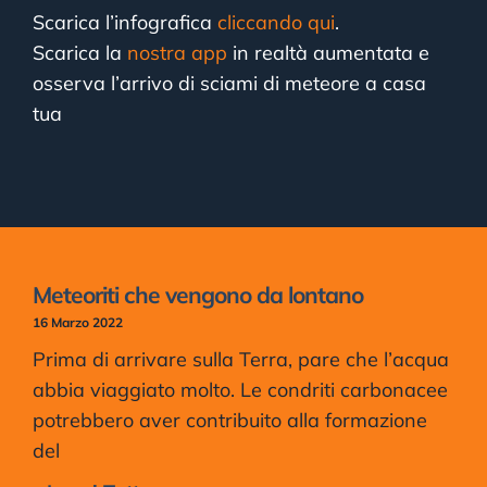
Scarica l’infografica
cliccando qui
.
Scarica la
nostra app
in realtà aumentata e
osserva l’arrivo di sciami di meteore a casa
tua
Meteoriti che vengono da lontano
16 Marzo 2022
Prima di arrivare sulla Terra, pare che l’acqua
abbia viaggiato molto. Le condriti carbonacee
potrebbero aver contribuito alla formazione
del