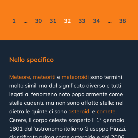
1
…
30
31
32
33
34
…
38
Nello specifico
Meteore
,
meteoriti
e
meteoroidi
sono termini
molto simili ma dal significato diverso e tutti
legati al fenomeno noto popolarmente come
stelle cadenti, ma non sono affatto stelle: nel
dietro le quinte ci sono
asteroidi
e
comete
.
Cerere, il corpo celeste scoperto il 1° gennaio
1801 dall’astronomo italiano Giuseppe Piazzi,
classificato prima come asteroide e dal 2006