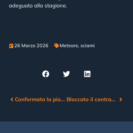
adeguato alla stagione.
26 Marzo 2026
Meteore
,
sciami
Confermata la pioggia di meteoriti su centri abitati in Germania
Bloccato il contrabbando di una meteorite Aletai da 4 milioni di dollari