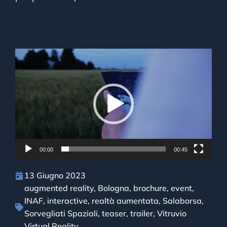
Video
Player
00:00
00:45
13 Giugno 2023
augmented reality
,
Bologna
,
brochure
,
event
,
INAF
,
interactive
,
realtà aumentata
,
Salaborsa
,
Sorvegliati Spaziali
,
teaser
,
trailer
,
Vitruvio
Virtual Reality