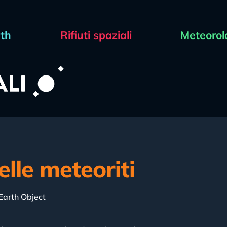
rth
Rifiuti spaziali
Meteorol
elle meteoriti
Earth Object