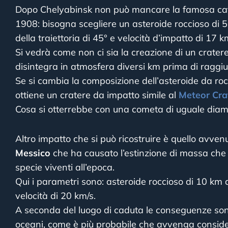
Dopo Chelyabinsk non può mancare la famosa cat
1908: bisogna scegliere un asteroide roccioso di 5
della traiettoria di 45° e velocità d’impatto di 17 k
Si vedrà come non ci sia la creazione di un cratere
disintegra in atmosfera diversi km prima di raggiun
Se si cambia la composizione dell’asteroide da roc
ottiene un cratere da impatto simile al
Meteor Cra
Cosa si otterrebbe con una cometa di uguale diame
Altro impatto che si può ricostruire è quello avven
Messico
che ha causato l’estinzione di massa che h
specie viventi all’epoca.
Qui i parametri sono: asteroide roccioso di 10 km d
velocità di 20 km/s.
A seconda del luogo di caduta le conseguenze sono
oceani, come è più probabile che avvenga conside