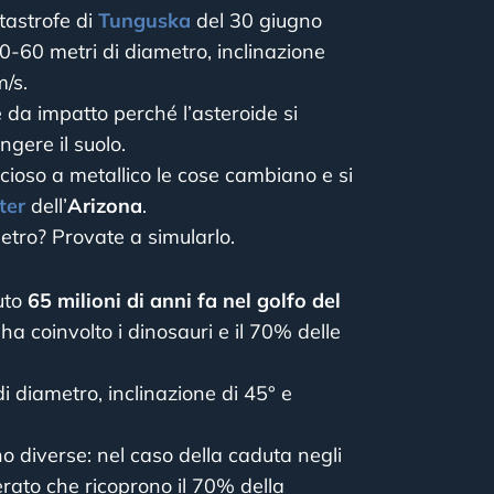
astrofe di
Tunguska
del 30 giugno
0-60 metri di diametro, inclinazione
m/s.
 da impatto perché l’asteroide si
gere il suolo.
cioso a metallico le cose cambiano e si
ter
dell’
Arizona
.
tro? Provate a simularlo.
uto
65 milioni di anni fa
nel golfo del
a coinvolto i dinosauri e il 70% delle
i diametro, inclinazione di 45° e
 diverse: nel caso della caduta negli
rato che ricoprono il 70% della