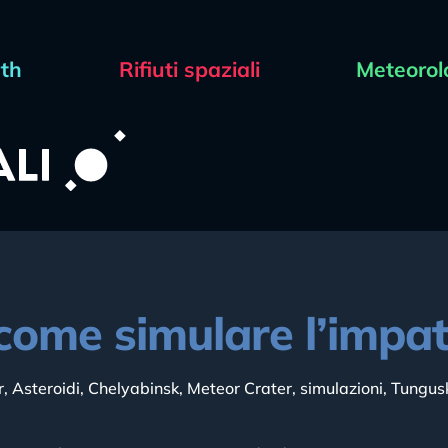
rth
Rifiuti spaziali
Meteorol
come simulare l’impat
r
,
Asteroidi
,
Chelyabinsk
,
Meteor Crater
,
simulazioni
,
Tungus