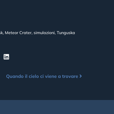
sk
,
Meteor Crater
,
simulazioni
,
Tunguska
Quando il cielo ci viene a trovare