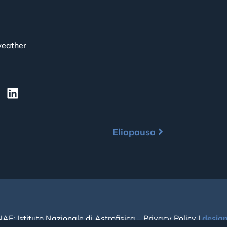
eather
Eliopausa
NAF: Istituto Nazionale di Astrofisica –
Privacy Policy
|
desig