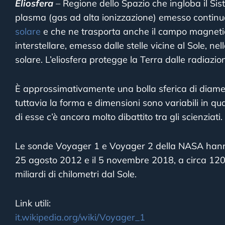
Eliosfera
– Regione dello Spazio che ingloba il Si
plasma (gas ad alta ionizzazione) emesso continu
solare
e che ne trasporta anche il campo magnetic
interstellare, emesso dalle stelle vicine al Sole, n
solare. L’eliosfera protegge la Terra dalle radiazioni
È approssimativamente una bolla sferica di diametro
tuttavia la forma e dimensioni sono variabili in qu
di esse c’è ancora molto dibattito tra gli scienziati.
Le sonde Voyager 1 e Voyager 2 della NASA hanno l
25 agosto 2012 e il 5 novembre 2018, a circa 120
miliardi di chilometri dal Sole.
Link utili:
it.wikipedia.org/wiki/Voyager_1