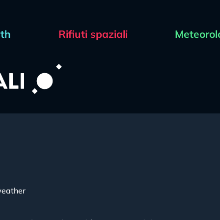
rth
Rifiuti spaziali
Meteorol
eather