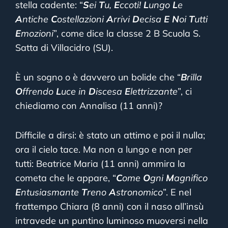
stella cadente: “
S
ei
T
u,
E
ccoti!
L
ungo
L
e
A
ntiche
C
ostellazioni
A
rrivi
D
ecisa
E
N
oi
T
utti
E
mozioni
”, come dice la classe 2 B Scuola S.
Satta di Villacidro (SU).
È un sogno o è davvero un bolide che “
B
rilla
O
ffrendo
L
uce in
D
iscesa
E
lettrizzante
”, ci
chiediamo con Annalisa (11 anni)?
Difficile a dirsi: è stato un attimo e poi il nulla;
ora il cielo tace. Ma non a lungo e non per
tutti: Beatrice Maria (11 anni) ammira la
cometa che le appare, “
C
ome
O
gni
M
agnifico
E
ntusiasmante
T
reno
A
stronomico
”. E nel
frattempo Chiara (8 anni) con il naso all’insù
intravede un puntino luminoso muoversi nella