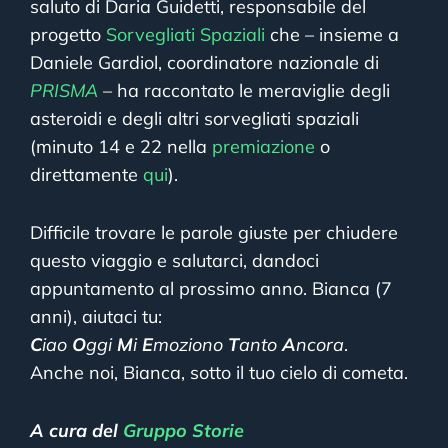
saluto di Daria Guidetti, responsabile del
progetto
Sorvegliati Spaziali
che – insieme a
Daniele Gardiol, coordinatore nazionale di
PRISMA
– ha raccontato le meraviglie degli
asteroidi e degli altri sorvegliati spaziali
(minuto 14 e 22 nella
premiazione
o
direttamente
qui
).
Difficile trovare le parole giuste per chiudere
questo viaggio e salutarci, dandoci
appuntamento al prossimo anno. Bianca (7
anni), aiutaci tu:
C
iao
O
ggi
M
i
E
moziono
T
anto
A
ncora
.
Anche noi, Bianca, sotto il tuo cielo di cometa.
A cura del
Gruppo Storie