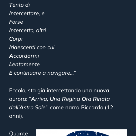
T
ento di
I
ntercettare, e
F
orse
I
ntercetto, altri
C
orpi
I
ridescenti con cui
A
ccordarmi
L
entamente
E
continuare a navigare…”
Eccolo, sta già intercettando una nuova
aurora: “
A
rriva,
U
na
R
egina
O
ra
R
inata
dall’
A
stro Sole
”, come narra Riccardo (12
anni).
Quante