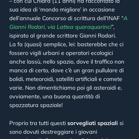
– con cui Chiara (11 anni) ha raccontato la
sua idea di ‘mondo migliore’ in occasione
dell’annuale Concorso di scrittura dell’INAF “
A
Gianni Rodari, via Lattea quaraquarinci
”,
ispirato al grande scrittore Gianni Rodari.
La fa (quasi) semplice, lei: basterebbe che ci
fossero vigili urbani e operatori ecologici
anche lassù, nello spazio, dove il traffico non
manca di certo, dove c’è un gran pullulare di
bolidi, meteoroidi, satelliti artificiali e comete
varie. Non dimentichiamo poi gli asteroidi e,
ovviamente, una buona quantità di
spazzatura spaziale!
Proprio tra tutti questi
sorvegliati spaziali
si
sono dovuti destreggiare i giovani