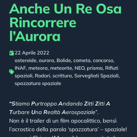
Anche Un Re Osa
Rincorrere
l’Aurora
22 Aprile 2022
asteroide
,
aurora
,
Bolide
,
cometa
,
concorso
,
INAF
,
meteora
,
meteorite
,
NEO
,
prisma
,
Rifiuti
spaziali
,
Rodari
,
scrittura
,
Sorvegliati Spaziali
,
spazzatura spaziale
“S
tiamo
P
urtroppo
A
ndando
Z
itti
Z
itti
A
T
urbare
U
na
R
ealtà
A
erospaziale”
.
Non è il trailer di un film apocalittico, bensì
l’acrostico della parola ‘spazzatura’ – spaziale!