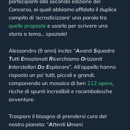
partecipanti alla seconda edizione del
Concorso, ai quali abbiamo affidato il duplice
compito di ‘acrosticizzare’ una parola tra
quelle proposte
e usarla per scrivere una
storia a tema… spaziale!
Alessandro (9 anni) incita: “
A
vanti
S
quadra
T
utti
E
mozionati
R
icerchiamo
O
rizzonti
I
nterstellari
D
a
E
splorare
”. All’appello hanno
risposto un po’ tutti, piccoli e grandi,
componendo un mosaico di ben
212 opere
,
ricche di spunti incredibili e rocambolesche
avventure.
Traspare il bisogno di prendersi cura del
nostro pianeta: “
A
ttenti
U
mani