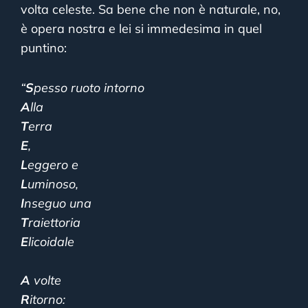
volta celeste. Sa bene che non è naturale, no,
è opera nostra e lei si immedesima in quel
puntino:
“
S
pesso ruoto intorno
A
lla
T
erra
E
,
L
eggero e
L
uminoso,
I
nseguo una
T
raiettoria
E
licoidale
A
volte
R
itorno: