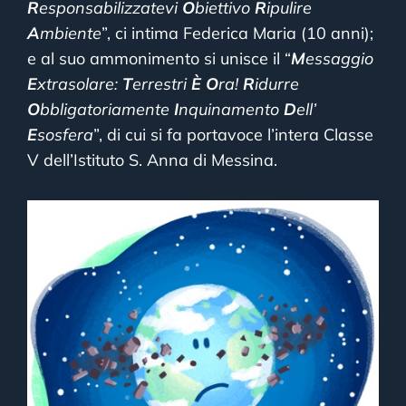
R
esponsabilizzatevi
O
biettivo
R
ipulire
A
mbiente
”, ci intima Federica Maria (10 anni);
e al suo ammonimento si unisce il “
M
essaggio
E
xtrasolare:
T
errestri
È
O
ra!
R
idurre
O
bbligatoriamente
I
nquinamento
D
ell’
E
sosfera
”, di cui si fa portavoce l’intera Classe
V dell’Istituto S. Anna di Messina.