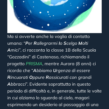
Ma si avverte anche la voglia di contatto
umano: “
P
er
R
allegrarmi
I
o
S
celgo
M
olti
A
mici”
, ci racconta la classe 1B della Scuola
“Gozzadini” di Castenaso, richiamando il
progetto
PRISMA
, mentre Aurora (8 anni) ci
ricorda che “
A
bbiamo
U
rgenza di essere
R
incuorati
O
ppure
R
assicurati con grandi
A
bbracci
”. Evidente soprattutto in questo
periodo di difficoltà e, in generale, tutte le volte
in cui alziamo lo sguardo al cielo, magari
esprimendo un desiderio al passaggio di una