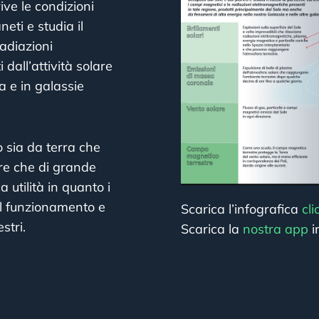
ve le condizioni
eti e studia il
radiazioni
 dall’attività solare
a e in galassie
o sia da terra che
tre che di grande
a utilità in quanto i
il funzionamento e
Scarica l’infografica
cl
stri.
Scarica la
nostra app
i