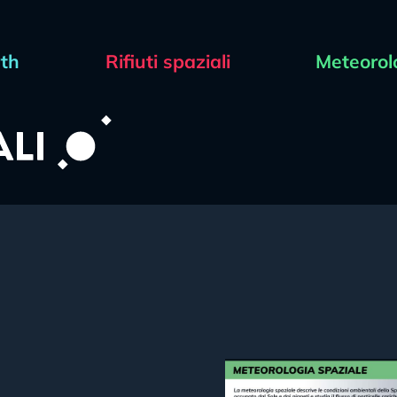
rth
Rifiuti spaziali
Meteorol