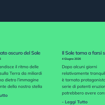
 lato oscuro del Sole
Il Sole torna a farsi 
6
4 Giugno 2026
andisce il ritmo delle
Dopo alcuni giorni
sulla Terra da miliardi
relativamente tranquilli
ma dietro l’immagine
è tornato protagonist
nte della nostra stella
serie di potenti eruzio
potrebbero avere co
utto
- Leggi Tutto