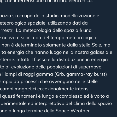
, che interferiscono con la loro elettronica.
pazio si occupa dello studio, modellizzazione e
teorologico spaziale, utilizzando dati da
errestri. La meteorologia dello spazio è una
te nuova e si occupa del tempo meteorologico
he non è determinato solamente dalla stella Sole, ma
lta energia che hanno luogo nella nostra galassia e
sterne. Infatti il flusso e la distribuzione in energia
to all’evoluzione delle popolazioni di supernove
re i lampi di raggi gamma (Grb, gamma-ray burst)
empio da processi che avvengono nelle stelle
n campi magnetici eccezionalmente intensi
i questi fenomeni è lungo e complesso ed è volto a
sperimentale ed interpretativo del clima dello spazio
ione a lungo termine dello Space Weather.