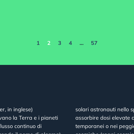
1
2
3
4
…
57
r, in inglese)
solari astronauti nello 
ovano la Terra e i pianeti
assorbire dosi elevate d
flusso continuo di
temporanei o nei peggior