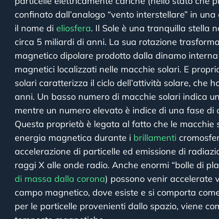
particelle elettricamente cariche (nello stato che 
confinato dall’analogo “vento interstellare” in un
il nome di
eliosfera
. Il Sole è una tranquilla stella 
circa 5 miliardi di anni. La sua rotazione trasform
magnetico dipolare prodotto dalla dinamo interna 
magnetici localizzati nelle macchie solari. E propr
solari caratterizza il ciclo dell’attività solare, che 
anni. Un basso numero di macchie solari indica una
mentre un numero elevato è indice di una fase di a
Questa proprietà è legata al fatto che le macchie s
energia magnetica durante i
brillamenti
cromosferic
accelerazione di particelle ed emissione di radiaz
raggi X alle onde radio. Anche enormi “bolle di p
di massa dalla corona
) possono venir accelerate ver
campo magnetico, dove esiste e si comporta come
per le particelle provenienti dallo spazio, viene 