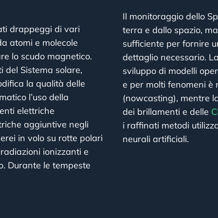
Il monitoraggio dello 
ti drappeggi di vari
terra e dallo spazio, m
 da atomi e molecole
sufficiente per fornire 
rare lo scudo magnetico.
dettaglio necessario. L
 del Sistema solare,
sviluppo di modelli oper
fica la qualità delle
e per molti fenomeni è 
atico l’uso della
(nowcasting), mentre la 
enti elettriche
dei brillamenti e delle
C
triche aggiuntive negli
i raffinati metodi utiliz
erei in volo su rotte polari
neurali artificiali.
radiazioni ionizzanti e
do. Durante le tempeste