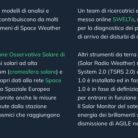
modelli di analisi e
Un team di ricercatrici
contribuiscono da molti
messo online
SWELTo
,
nomeni di Space Weather
per la diagnostica dei p
di arrivo dei disturbi di
one Osservativa Solare di
Altri strumenti da terra
 solari ad alta
(Solar Radio Weather) 
nm (
cromosfera solare
) e
System 2.0 (TSRS 2.0) 
pri dati alla rete
Space
1.0 è installato ed in f
ia Spaziale Europea
1.0 è in fase di definizi
ornite anche le misure
per entrare in funzione
nute dalla stazione
Il Solar Monitor del sat
 cosmici che raggiungono
energia dei brillamenti 
dismissione di AGILE n