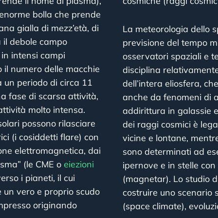
prende il nome di plasma),
cosmiche (raggi cosmici)
a enorme bolla che prende
nana gialla di mezz’età, di
La meteorologia dello s
a il debole campo
previsione del tempo me
in intensi campi
osservatori spaziali e t
io il numero delle macchie
disciplina relativamen
ha un periodo di circa 11
dell’intera eliosfera, c
 fase di scarsa attività,
anche da fenomeni di a
ttività molto intensa.
addirittura in galassie e
olari possono rilasciare
dei raggi cosmici è lega
i (i cosiddetti flare) con
vicine e lontane, ment
ione elettromagnetica, dai
sono determinati ad es
lasma” (le CME o
eiezioni
ipernove e in stelle co
so i pianeti, il cui
(magnetar). Lo studio d
 un vero e proprio scudo
costruire uno scenario 
compresso originando
(space climate), evoluz