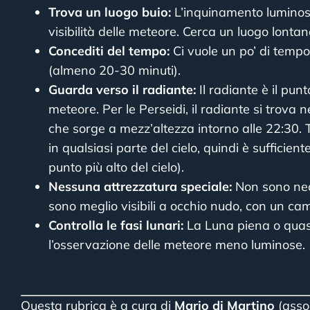
Trova un luogo buio:
L’inquinamento luminoso
visibilità delle meteore. Cerca un luogo lontano 
Concediti del tempo:
Ci vuole un po’ di tempo 
(almeno 20-30 minuti).
Guarda verso il radiante:
Il radiante è il pun
meteore. Per le Perseidi, il radiante si trova n
che sorge a mezz’altezza intorno alle 22:30. 
in qualsiasi parte del cielo, quindi è sufficient
punto più alto del cielo).
Nessuna attrezzatura speciale:
Non sono nece
sono meglio visibili a occhio nudo, con un ca
Controlla le fasi lunari:
La Luna piena o quasi
l’osservazione delle meteore meno luminose.
Questa rubrica è a cura di
Mario di Martino
(asso