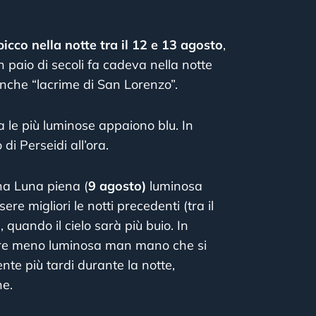
picco nella notte tra il 12 e 13 agosto
,
n paio di secoli fa cadeva nella notte
nche “lacrime di San Lorenzo”.
 le più luminose appaiono blu. In
di Perseidi all’ora.
na Luna piena (
9 agosto)
luminosa
re migliori le notti precedenti (tra il
, quando il cielo sarà più buio. In
mpre meno luminosa man mano che si
te più tardi durante la notte,
ne.