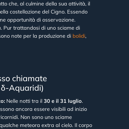
to che, al culmine della sua attività, il
nella costellazione del Cigno. Essendo
ttime opportunità di osservazione.
a. Pur trattandosi di uno sciame di
 sono note per la produzione di
bolidi
,
sso chiamate
 δ-Aquaridi)
co:
Nelle notti tra il
30 e il 31 luglio
.
ossono ancora essere visibili ad inizio
icornidi. Non sono uno sciame
alche meteora extra al cielo. Il corpo