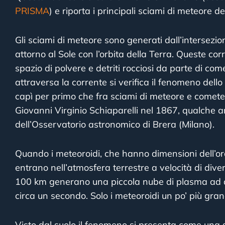
PRISMA
) e riporta i principali sciami di meteore d
Gli sciami di meteore sono generati dall’intersezion
attorno al Sole con l’orbita della Terra. Queste cor
spazio di polvere e detriti rocciosi da parte di co
attraversa la corrente si verifica il fenomeno del
capì per primo che fra sciami di meteore e comete
Giovanni Virginio Schiaparelli nel 1867, qualche 
dell’Osservatorio astronomico di Brera (Milano).
Quando i meteoroidi, che hanno dimensioni dell’ordi
entrano nell’atmosfera terrestre a velocità di dive
100 km generano una piccola nube di plasma ad al
circa un secondo. Solo i meteoroidi un po’ più gr
Visto dal suolo il fenomeno si presenta come una