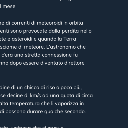
el mese.
e di correnti di meteoroidi in orbita
renti sono provocate dalla perdita nello
mete e asteroidi e quando la Terra
lo sciame di meteore. L’astronomo che
 c’era una stretta connessione fu
anno dopo essere diventato direttore
ne di un chicco di riso o poco più,
rse decine di km/s ad una quota di circa
ta temperatura che li vaporizza in
andi possono durare qualche secondo.
 scia luminosa che si muove