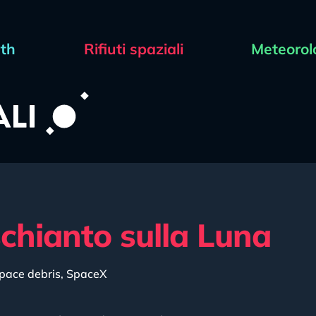
rth
Rifiuti spaziali
Meteorol
 schianto sulla Luna
pace debris
,
SpaceX