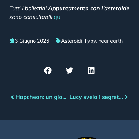
Tutti i bollettini
Appuntamento con l’asteroide
sono consultabili
qui
.
3 Giugno 2026
Asteroidi
,
flyby
,
near earth
Hapcheon: un giovane cratere per studiare la vita antica
Lucy svela i segreti di Donaldjohanson