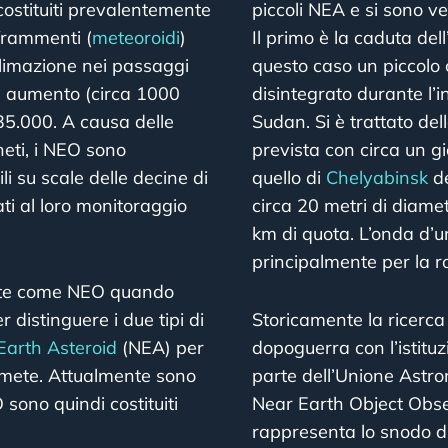
costituiti prevalentemente
piccoli NEA e si sono ve
 frammenti (
meteoroidi
)
Il primo è la caduta de
ublimazione nei passaggi
questo caso un piccolo c
te aumento (circa 1000
disintegrato durante l’i
i 35.000. A causa delle
Sudan. Si è trattato del
neti, i NEO sono
prevista con circa un gi
li su scale delle decine di
quello di
Chelyabinsk
de
ati al loro monitoraggio
circa 20 metri di diame
km di quota. L’onda d’u
principalmente per la rot
ente come NEO quando
 distinguere i due tipi di
Storicamente la ricerca
Earth Asteroid
(NEA) per
dopoguerra con l’istitu
omete. Attualmente sono
parte dell’Unione Astro
sono quindi costituiti
Near Earth Object Obs
rappresenta lo snodo di 