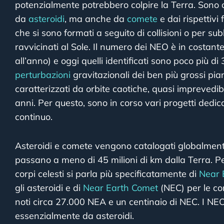
potenzialmente potrebbero colpire la Terra. Sono 
da
asteroidi
, ma anche da
comete
e dai rispettivi
che si sono formati a seguito di collisioni o per s
ravvicinati al Sole. Il numero dei NEO è in costan
all’anno) e oggi quelli identificati sono poco più d
perturbazioni
gravitazionali dei ben più grossi pia
caratterizzati da orbite caotiche, quasi imprevedibi
anni. Per questo, sono in corso vari progetti dedic
continuo.
Asteroidi e comete vengono catalogati globalm
passano a meno di 45 milioni di km dalla Terra. Per
corpi celesti si parla più specificatamente di
Near 
gli asteroidi e di
Near Earth Comet
(NEC) per le c
noti circa 27.000 NEA e un centinaio di NEC. I NEO 
essenzialmente da asteroidi.