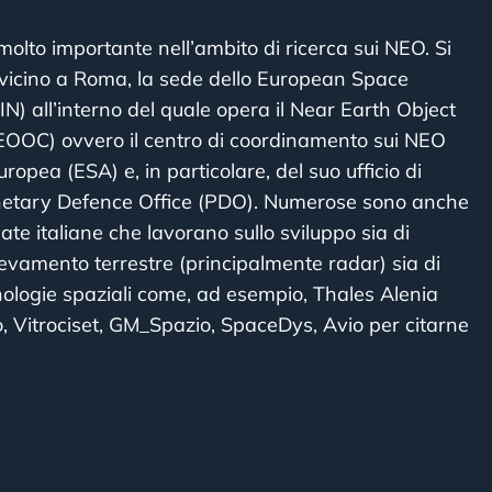
o molto importante nell’ambito di ricerca sui NEO. Si
i, vicino a Roma, la sede dello European Space
N) all’interno del quale opera il Near Earth Object
EOOC) ovvero il centro di coordinamento sui NEO
ropea (ESA) e, in particolare, del suo ufficio di
lanetary Defence Office (PDO). Numerose sono anche
ate italiane che lavorano sullo sviluppo sia di
levamento terrestre (principalmente radar) sia di
cnologie spaziali come, ad esempio, Thales Alenia
io, Vitrociset, GM_Spazio, SpaceDys, Avio per citarne