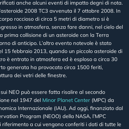
rificati anche alcuni eventi di impatto degni di nota.
ll’asteroide 2008 TC3 avvenuta il 7 ottobre 2008. In
orpo roccioso di circa 5 metri di diametro si è
ngresso in atmosfera, senza fare danni, nel cielo del
la prima collisione di un asteroide con la Terra
orno di anticipo. L’altro evento notevole è stato
l 15 febbraio 2013, quando un piccolo asteroide di
tro è entrato in atmosfera ed è esploso a circa 30
rto generata ha provocato circa 1500 feriti,
tura dei vetri delle finestre.
 sui NEO può essere fatta risalire al secondo
zione nel 1947 del
Minor Planet Center
(MPC) da
nomica Internazionale (IAU). Ad oggi, finanziato dal
ervation Program (NEOO) della NASA, l’MPC
riferimento a cui vengono conferiti i dati di tutte le