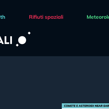
rth
Rifiuti spaziali
Meteorol