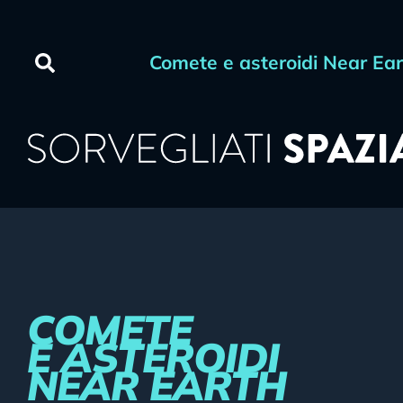
contenuto
Comete e asteroidi Near Ea
COMETE
E ASTEROIDI
NEAR EARTH