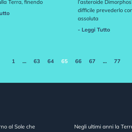
lla Terra, finendo
l’asteroide Dimorphos
difficile prevederlo co
utto
assoluta
- Leggi Tutto
1
…
63
64
65
66
67
…
77
orno al Sole che
Negli ultimi anni la Ter