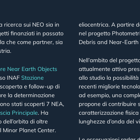
a ricerca sui NEO sia in
eliocentrica. A partire 
tti finanziati in passato
nel progetto Photometr
ila che come partner, sia
Debris and Near-Earth 
tria.
Nell’ambito del progett
e Near Earth Objects
attualmente attivo pres
esso INAF
Stazione
allo studio la possibilità
scoperta e follow-up di
recenti migliorie tecno
rare la determinazione
ad esempio, una complet
, sono stati scoperti 7 NEA,
propone di contribuire s
scia Principale
. Ha
caratterizzazione fisica 
dell’orbita di oltre
lunghezze d’onda del vis
el Minor Planet Center.
Le osservazioni radar d