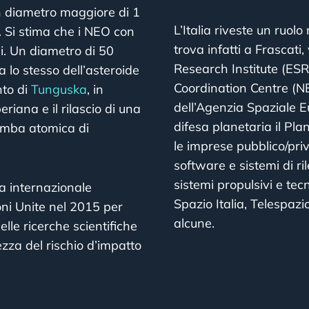
on diametro maggiore di 1
L’Italia riveste un ruol
 Si stima che i NEO con
trova infatti a Frascat
i. Un diametro di 50
Research Institute (ESRI
a lo stesso dell’asteroide
Coordination Centre (N
nto di
Tunguska
, in
dell’Agenzia Spaziale Eu
riana e il rilascio di una
difesa planetaria il P
bomba atomica di
le imprese pubblico/priv
software e sistemi di ri
sistemi propulsivi e te
a internazionale
Spazio Italia, Telespaz
ioni Unite nel 2015 per
alcune.
elle ricerche scientifiche
zza del rischio d’impatto