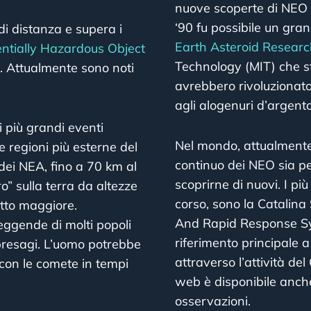
nuove scoperte di NEO da
‘90 fu possibile un gra
di distanza e supera i
Earth Asteroid Researc
ntially Hazardous Object
Technology (MIT) che sfr
. Attualmente sono noti
avrebbero rivoluzionato 
agli alogenuri d’argento
i più grandi eventi
Nel mondo, attualmente 
e regioni più esterne del
continuo dei NEO sia pe
dei NEA, fino a 70 km al
scoprirne di nuovi. I pi
” sulla terra da altezze
corso, sono la Catalin
atto maggiore.
And Rapid Response Sy
leggende di molti popoli
riferimento principale a
presagi. L’uomo potrebbe
attraverso l’attività d
con le comete in tempi
web è disponibile anch
osservazioni.